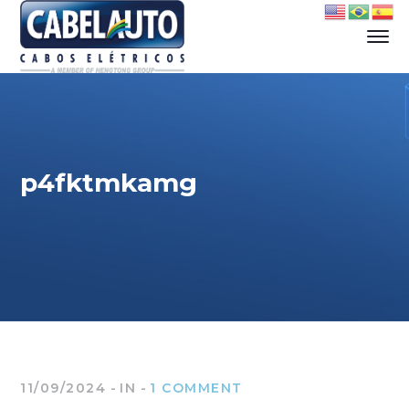
p4fktmkamg
11/09/2024
IN
1 COMMENT