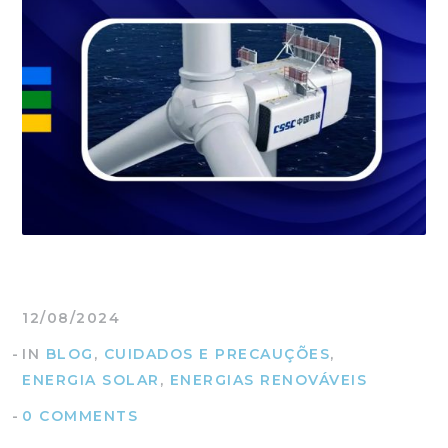
ando os resultados de preenchimento automático es
12/08/2024
IN
BLOG
,
CUIDADOS E PRECAUÇÕES
,
ENERGIA SOLAR
,
ENERGIAS RENOVÁVEIS
0 COMMENTS