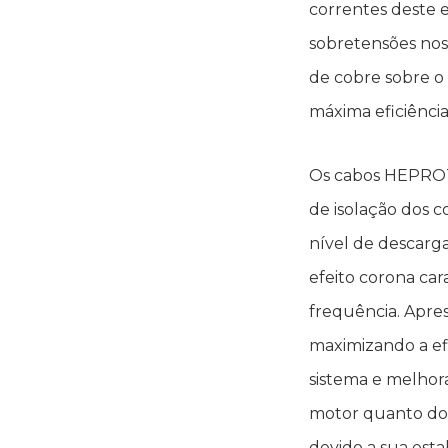
correntes deste 
sobretensões nos 
de cobre sobre o
máxima eficiênci
Os cabos HEPROT
de isolação dos 
nível de descarga
efeito corona car
frequência. Apre
maximizando a ef
sistema e melhora
motor quanto do 
devido a sua esta