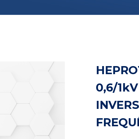
HEPROT
0,6/1k
INVER
FREQU