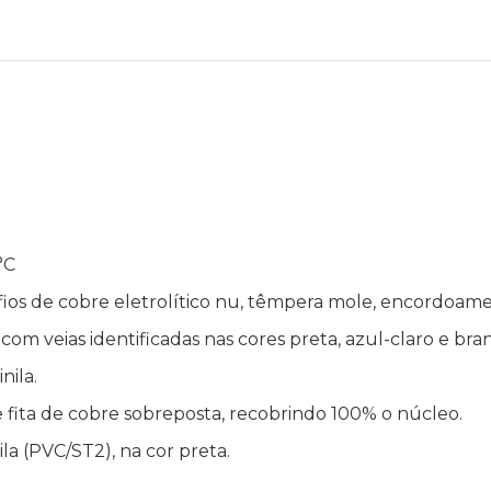
°C
r fios de cobre eletrolítico nu, têmpera mole, encordoame
om veias identificadas nas cores preta, azul-claro e bra
nila.
is e fita de cobre sobreposta, recobrindo 100% o núcleo.
ila (PVC/ST2), na cor preta.