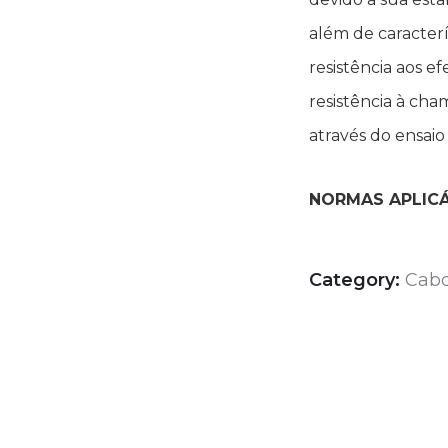
além de caracter
resistência aos ef
resistência à ch
através do ensai
NORMAS APLICÁ
Category:
Cabo