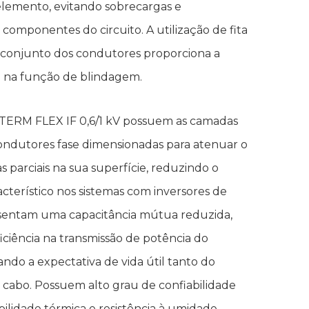
elemento, evitando sobrecargas e
componentes do circuito. A utilização de fita
 conjunto dos condutores proporciona a
a na função de blindagem.
ERM FLEX IF 0,6/1 kV possuem as camadas
condutores fase dimensionadas para atenuar o
s parciais na sua superfície, reduzindo o
acterístico nos sistemas com inversores de
sentam uma capacitância mútua reduzida,
iciência na transmissão de potência do
ndo a expectativa de vida útil tanto do
cabo. Possuem alto grau de confiabilidade
bilidade térmica e resistência à umidade,