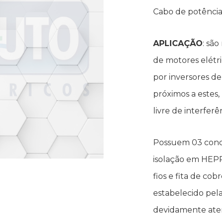
Cabo de potência 
APLICAÇÃO
: sã
de motores elétr
por inversores de
próximos a estes
livre de interfer
Possuem 03 condu
isolação em HEPR
fios e fita de co
estabelecido pel
devidamente ater