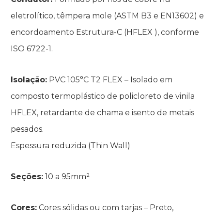
eletrolítico, têmpera mole (ASTM B3 e EN13602) e
encordoamento Estrutura-C (HFLEX ), conforme
ISO 6722-1.
Isolação:
PVC 105°C T2 FLEX – Isolado em
composto termoplástico de policloreto de vinila
HFLEX, retardante de chama e isento de metais
pesados.
Espessura reduzida (Thin Wall)
Seções:
10 a 95mm²
Cores:
Cores sólidas ou com tarjas – Preto,