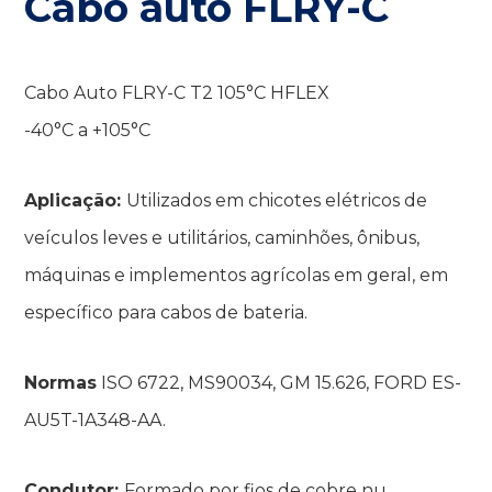
Cabo auto FLRY-C
Cabo Auto FLRY-C T2 105°C HFLEX
-40°C a +105°C
Aplicação:
Utilizados em chicotes elétricos de
veículos leves e utilitários, caminhões, ônibus,
máquinas e implementos agrícolas em geral, em
específico para cabos de bateria.
Normas
ISO 6722, MS90034, GM 15.626, FORD ES-
AU5T-1A348-AA.
Condutor:
Formado por fios de cobre nu