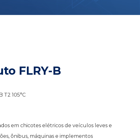
uto FLRY-B
B T2 105°C
zados em chicotes elétricos de veículos leves e
nhões, ônibus, máquinas e implementos