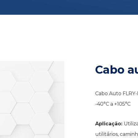
Cabo a
Cabo Auto FLRY-
-40°C a +105°C
Aplicação:
Utili
utilitários, cami