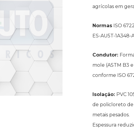
agrícolas em gera
Normas
ISO 6722
ES-AU5T-1A348-A
Condutor:
Forma
mole (ASTM B3 e
conforme ISO 672
Isolação:
PVC 10
de policloreto de
metais pesados.
Espessura reduzi