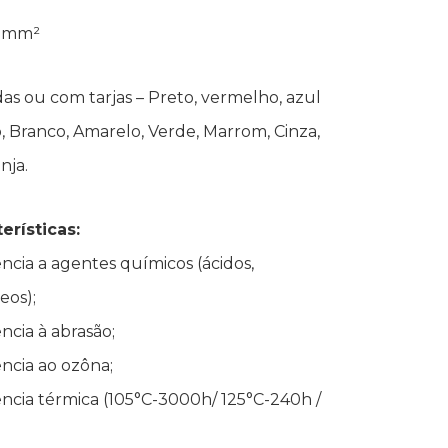
95mm²
das ou com tarjas – Preto, vermelho, azul
o, Branco, Amarelo, Verde, Marrom, Cinza,
nja.
erísticas:
ncia a agentes químicos (ácidos,
eos);
ncia à abrasão;
ncia ao ozôna;
ência térmica (105°C-3000h/ 125°C-240h /