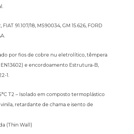
l.
, FIAT 91.107/18, MS90034, GM 15.626, FORD
A.
do por fios de cobre nu eletrolítico, têmpera
 EN13602) e encordoamento Estrutura-B,
2-1.
5°C T2 – Isolado em composto termoplástico
 vinila, retardante de chama e isento de
da (Thin Wall)