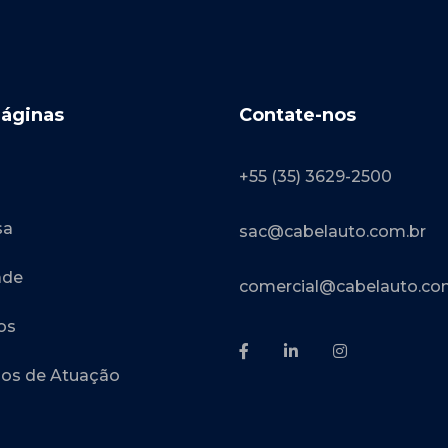
Páginas
Contate-nos
+55 (35) 3629-2500
sa
sac@cabelauto.com.br
ade
comercial@cabelauto.co
os
os de Atuação