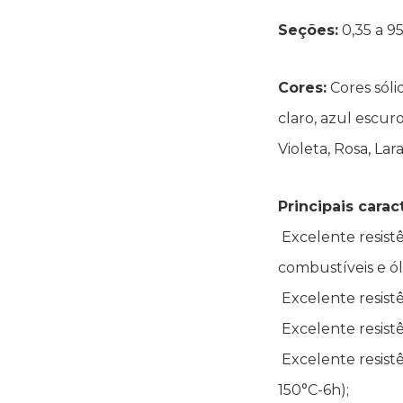
Seções:
0,35 a 
Cores:
Cores sóli
claro, azul escur
Violeta, Rosa, Lara
Principais caract
Excelente resistê
combustíveis e ól
Excelente resistê
Excelente resistê
Excelente resist
150°C-6h);