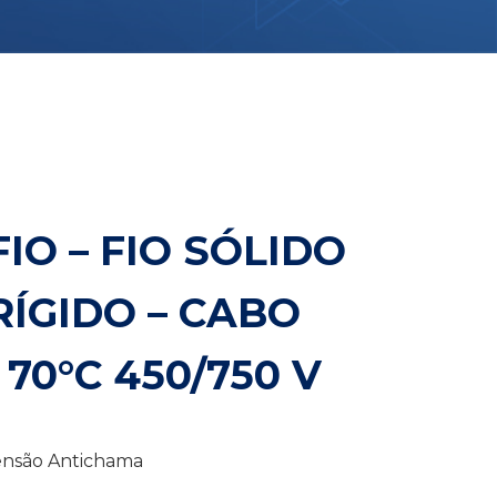
IO – FIO SÓLIDO
ÍGIDO – CABO
 70°C 450/750 V
tensão Antichama