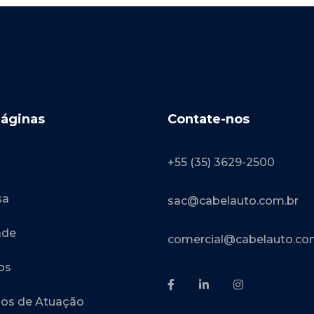
Páginas
Contate-nos
+55 (35) 3629-2500
sa
sac@cabelauto.com.br
ade
comercial@cabelauto.co
os
os de Atuação